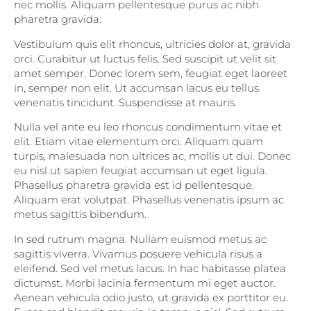
nec mollis. Aliquam pellentesque purus ac nibh
pharetra gravida.
Vestibulum quis elit rhoncus, ultricies dolor at, gravida
orci. Curabitur ut luctus felis. Sed suscipit ut velit sit
amet semper. Donec lorem sem, feugiat eget laoreet
in, semper non elit. Ut accumsan lacus eu tellus
venenatis tincidunt. Suspendisse at mauris.
Nulla vel ante eu leo rhoncus condimentum vitae et
elit. Etiam vitae elementum orci. Aliquam quam
turpis, malesuada non ultrices ac, mollis ut dui. Donec
eu nisl ut sapien feugiat accumsan ut eget ligula.
Phasellus pharetra gravida est id pellentesque.
Aliquam erat volutpat. Phasellus venenatis ipsum ac
metus sagittis bibendum.
In sed rutrum magna. Nullam euismod metus ac
sagittis viverra. Vivamus posuere vehicula risus a
eleifend. Sed vel metus lacus. In hac habitasse platea
dictumst. Morbi lacinia fermentum mi eget auctor.
Aenean vehicula odio justo, ut gravida ex porttitor eu.