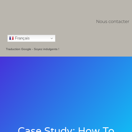
Nous contacter
Français
Traduction Google - Soyez indulgents !
Case Study: How To